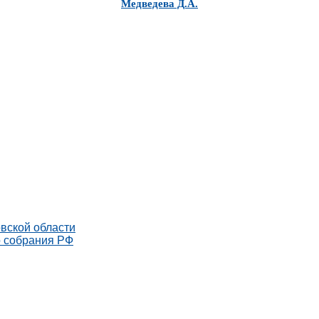
Медведева Д.А.
вской области
о собрания РФ